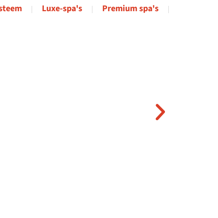
steem
Luxe-spa's
Premium spa's