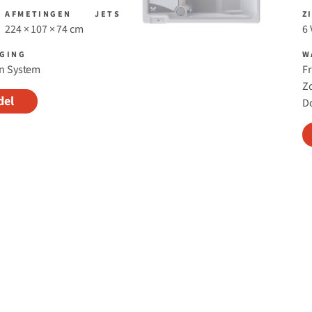
AFMETINGEN
JETS
Z
224 × 107 × 74 cm
6
GING
W
on System
Fr
Z
del
D