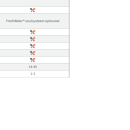
FreshWater®-zoutsysteem optioneel
14-45
1-2