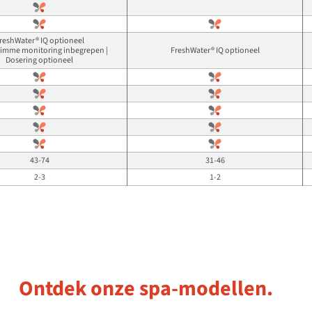
reshWater® IQ optioneel
slimme monitoring inbegrepen |
FreshWater® IQ optioneel
Dosering optioneel
43-74
31-46
2-3
1-2
Ontdek onze spa-modellen.