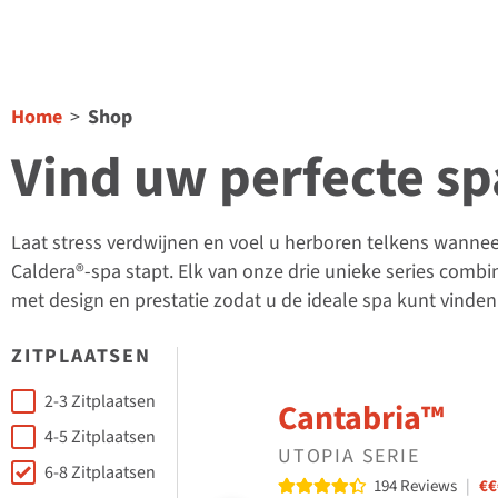
Home
Shop
Vind uw perfecte sp
Laat stress verdwijnen en voel u herboren telkens wannee
Caldera®-spa stapt. Elk van onze drie unieke series combi
met design en prestatie zodat u de ideale spa kunt vinden
ZITPLAATSEN
Seating Capacity
2-3 Zitplaatsen
Cantabria™
4-5 Zitplaatsen
UTOPIA SERIE
6-8 Zitplaatsen
Read reviews
194 Reviews
|
€€