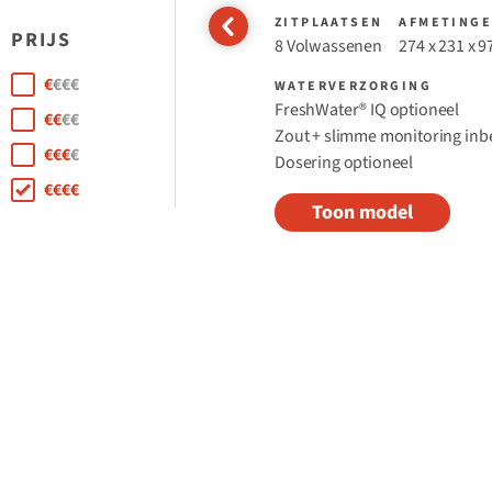
ZITPLAATSEN
AFMETING
PRIJS
8 Volwassenen
274 x 231 x 9
Price Range
€
€€€
WATERVERZORGING
FreshWater® IQ optioneel ​
€€
€€
Zout + slimme monitoring in
€€€
€
Dosering optioneel
€€€€
Toon model