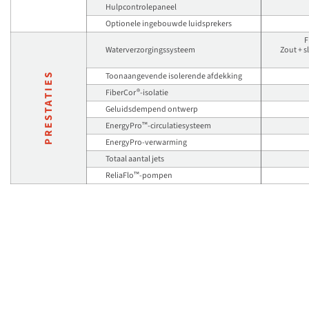
Hulpcontrolepaneel
Optionele ingebouwde luidsprekers
F
Waterverzorgingssysteem
Zout + 
PRESTATIES
Toonaangevende isolerende afdekking
®
FiberCor
-isolatie
Geluidsdempend ontwerp
™
EnergyPro
-circulatiesysteem
EnergyPro-verwarming
Totaal aantal jets
™
ReliaFlo
-pompen