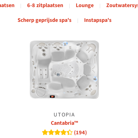
laatsen
6-8 zitplaatsen
Lounge
Zoutwatersy
Scherp geprijsde spa's
Instapspa's
UTOPIA
Cantabria™
(194)
Read reviews