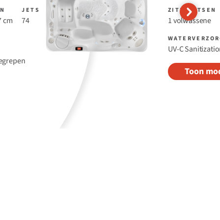
EN
JETS
ZITPLAATSEN
7 cm
74
1 volwassene
WATERVERZOR
UV-C Sanitizati
begrepen
Toon mo