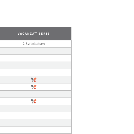
™
VACANZA
SERIE
2-5 zitplaatsen