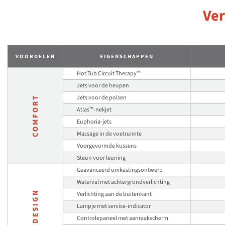
Ver
VOORDELEN
EIGENSCHAPPEN
™
Hot Tub Circuit Therapy
Jets voor de heupen
Jets voor de polsen
COMFORT
™
Atlas
-nekjet
Euphoria-jets
Massage in de voetruimte
Voorgevormde kussens
Steun voor leuning
Geavanceerd omkastingsontwerp
Waterval met achtergrondverlichting
DESIGN
Verlichting aan de buitenkant
Lampje met service-indicator
Controlepaneel met aanraakscherm