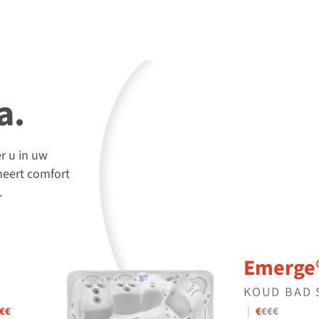
a.
r u in uw
neert comfort
.
Emerge
KOUD BAD 
€€
|
€
€€€