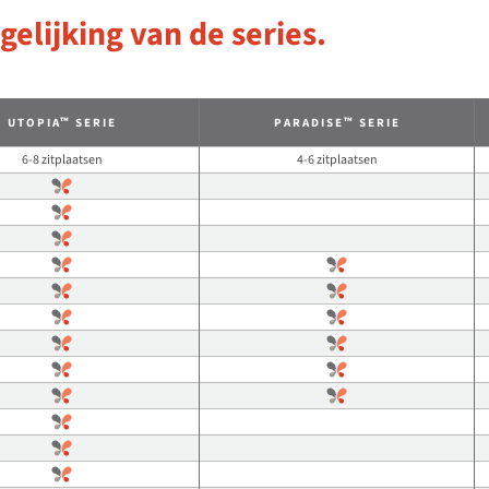
gelijking van de series.
™
™
UTOPIA
SERIE
PARADISE
SERIE
6-8 zitplaatsen
4-6 zitplaatsen